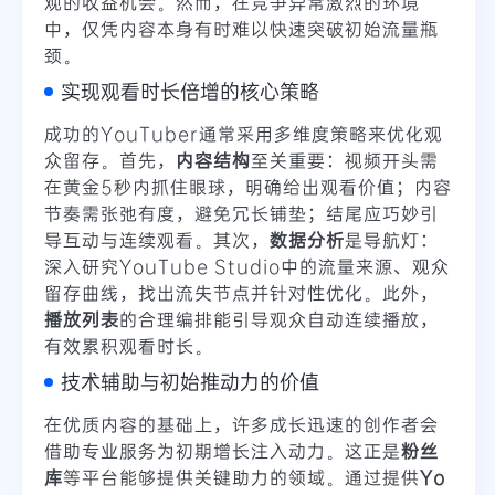
观的收益机会。然而，在竞争异常激烈的环境
中，仅凭内容本身有时难以快速突破初始流量瓶
颈。
实现观看时长倍增的核心策略
成功的YouTuber通常采用多维度策略来优化观
众留存。首先，
内容结构
至关重要：视频开头需
在黄金5秒内抓住眼球，明确给出观看价值；内容
节奏需张弛有度，避免冗长铺垫；结尾应巧妙引
导互动与连续观看。其次，
数据分析
是导航灯：
深入研究YouTube Studio中的流量来源、观众
留存曲线，找出流失节点并针对性优化。此外，
播放列表
的合理编排能引导观众自动连续播放，
有效累积观看时长。
技术辅助与初始推动力的价值
在优质内容的基础上，许多成长迅速的创作者会
借助专业服务为初期增长注入动力。这正是
粉丝
库
等平台能够提供关键助力的领域。通过提供
Yo