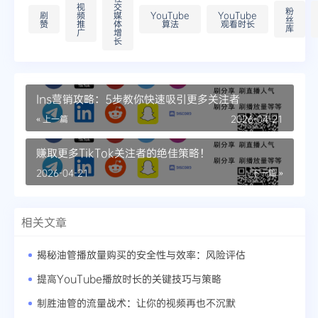
视
交
粉
刷
频
媒
YouTube
YouTube
丝
赞
推
体
算法
观看时长
库
广
增
长
Ins营销攻略：5步教你快速吸引更多关注者
« 上一篇
2026-04-21
赚取更多TikTok关注者的绝佳策略！
2026-04-21
下一篇 »
相关文章
揭秘油管播放量购买的安全性与效率：风险评估
提高YouTube播放时长的关键技巧与策略
制胜油管的流量战术：让你的视频再也不沉默