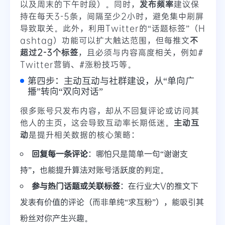
以及周末的下午时段）。同时，
发布频率
建议保
持在每天3-5条，间隔至少2小时，避免集中刷屏
导致取关。此外，利用Twitter的“话题标签”（H
ashtag）功能可以扩大触达范围，但每推文
不
超过2-3个标签
，且必须与内容高度相关，例如#
Twitter营销、#涨粉技巧等。
第四步：主动互动与社群建设，从“单向广
播”转向“双向对话”
很多账号只发布内容，却从不回复评论或访问其
他人的主页，这会导致互动率长期低迷。
主动互
动
是提升相关数据的核心策略：
回复每一条评论
：哪怕只是简单一句“谢谢支
持”，也能提升算法对账号活跃度的判定。
参与热门话题或关联标签
：在行业大V的推文下
发表有价值的评论（而非单纯“求互粉”），能吸引其
粉丝对你产生兴趣。