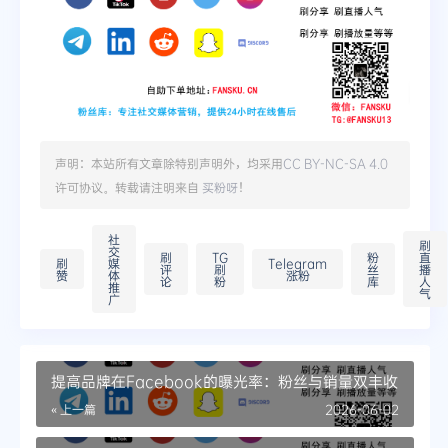
声明：本站所有文章除特别声明外，均采用
CC BY-NC-SA 4.0
许可协议。转载请注明来自
买粉呀
！
社
刷
交
刷
TG
粉
直
刷
媒
Telegram
评
刷
丝
播
赞
体
涨粉
论
粉
库
人
推
气
广
提高品牌在Facebook的曝光率：粉丝与销量双丰收
« 上一篇
2026-06-02