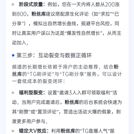
阶段式放量：
例如，您在一天内将人数从200涨
到800，
粉丝库
建议搭配原生化评论（如“求拉”“已
分享”），模拟出自然增长曲线，规避平台风控，同
时让真实用户误以为这是“爆发性自然增长”，从而主
动加入。
第三步：互动裂变与数据正循环
频道的长期增长依赖于用户的主动推荐。结合
粉
丝库
的“TG刷评论”与“TG刷分享”服务，可以设计
一套低成本的裂变闭环：
福利型裂变：
设置“邀请3人入群可领取福利”活
动。当用户完成邀请后，
粉丝库
的后台系统会快速为
其“刷赞”或“置顶评论”，营造出活动火爆的假象，刺
激更多用户参与。
锚定大V效应：
利用
粉丝库
的“TG直播人气”服