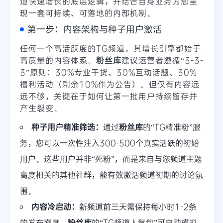
道快速增长的底层逻辑，并结合自身业务为您呈
现一套可持续、可落地的内部机制。
第一步：内容架构与种子用户激活
任何一个高活跃度的TG频道，其增长引擎都始于
高质量的内容体系。
粉丝库
建议运营者遵循“3-3-
3”原则：30%专业干货、30%互动话题、30%
福利活动（剩余10%作为公告）。但仅有内容远
远不够，关键在于如何让第一批用户持续留存并
产生裂变。
种子用户精准筛选：
通过
粉丝库
的“TG精准粉”服
务，您可以一次性注入300-500个真实活跃的初始
用户。这些用户并非“死粉”，而是来自与您频道主题
高度相关的其他社群，能有效激活频道初期的讨论氛
围。
内容冷启动：
新频道前三天需保持每小时1-2条
的发布密度。
粉丝库
的“TG频道人气包”可自动模拟