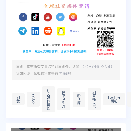
声明：本站所有文章除特别声明外，均采用
CC BY-NC-SA 4.0
许可协议。转载请注明来自
买粉呀
！
社
跨
刷
交
刷
平
粉
直
刷
媒
Twitter
评
台
丝
播
赞
体
刷粉
论
引
库
人
增
流
气
长