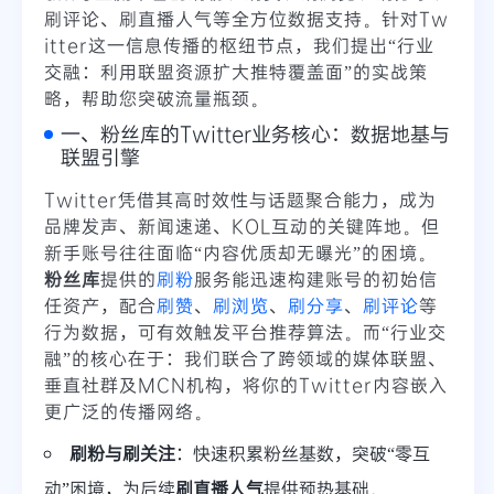
刷评论、刷直播人气等全方位数据支持。针对Tw
itter这一信息传播的枢纽节点，我们提出“行业
交融：利用联盟资源扩大推特覆盖面”的实战策
略，帮助您突破流量瓶颈。
一、粉丝库的Twitter业务核心：数据地基与
联盟引擎
Twitter凭借其高时效性与话题聚合能力，成为
品牌发声、新闻速递、KOL互动的关键阵地。但
新手账号往往面临“内容优质却无曝光”的困境。
粉丝库
提供的
刷粉
服务能迅速构建账号的初始信
任资产，配合
刷赞
、
刷浏览
、
刷分享
、
刷评论
等
行为数据，可有效触发平台推荐算法。而“行业交
融”的核心在于：我们联合了跨领域的媒体联盟、
垂直社群及MCN机构，将你的Twitter内容嵌入
更广泛的传播网络。
刷粉与刷关注
：快速积累粉丝基数，突破“零互
动”困境，为后续
刷直播人气
提供预热基础。