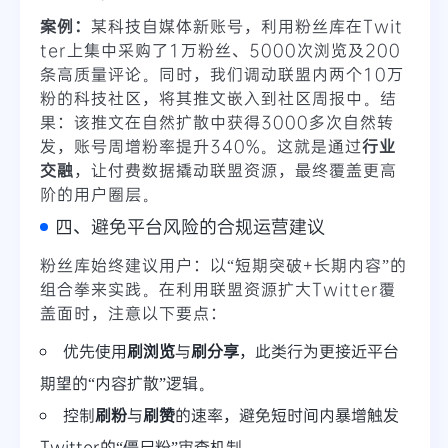
案例：
某科技自媒体新账号，利用粉丝库在Twit
ter上集中采购了1万粉丝、5000次浏览及200
条高质量评论。同时，我们调动联盟内两个10万
粉的科技社区，将其推文嵌入到社区周报中。结
果：该推文在自然扩散中获得3000多次自然转
发，账号周增粉率提升340%。这就是通过
行业
交融
，让付费数据撬动联盟资源，最终覆盖更高
阶的用户圈层。
四、避免平台风险的合规运营建议
粉丝库始终建议用户：以“短期突破+长期内容”的
组合拳来实践。在利用联盟资源扩大Twitter覆
盖面时，注意以下要点：
优先使用
刷浏览
与
刷分享
，此类行为更接近平台
期望的“内容扩散”逻辑。
控制
刷粉
与
刷赞
的速率，避免短时间内暴增触发
Twitter的“僵尸粉”审查机制。