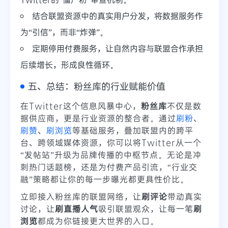
结合联盟资源中的真实用户分发，将数据服务作
为“引信”，而非“炸弹”。
定期停用付费服务，让自然内容与联盟合作承担
后续增长，形成良性循环。
五、总结：粉丝库的行业赋能价值
在Twitter这个信息风暴中心，
粉丝库
不仅是数
据供应商，更是行业资源的整合者。通过
刷粉
、
刷赞
、
刷浏览
等基础服务，叠加联盟内的跨平
台、跨领域媒体资源，你可以将Twitter从一个
“发帖站”升级为品牌传播的中枢节点。无论是冲
刺热门话题榜，还是为付费产品引流，“行业交
融”策略都让你的每一步曝光都更具性价比。
立即接入粉丝库的联盟网络，让
刷评论
带动真实
讨论，让
刷直播人气
吸引联盟观众，让每一笔
刷
浏览
都成为你链接更大世界的入口。