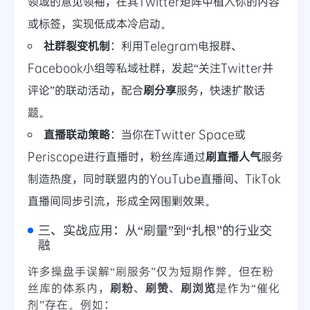
领域的意见领袖，在其Twitter矩阵中植入你的内容
或标签，实现低成本冷启动。
社群裂变机制
：利用Telegram电报群、
Facebook小组等私域社群，发起“关注Twitter并
评论”的联动活动，配合
刷分享
服务，快速扩散话
题。
直播联动策略
：当你在Twitter Space或
Periscope进行直播时，粉丝库通过
刷直播人气
服务
制造热度，同时联盟内的YouTube直播间、TikTok
直播间同步引流，形成全网围剿效果。
三、实战应用：从“刷量”到“扎根”的行业交
融
许多操盘手误解“刷服务”仅为短期作弊。但在粉
丝库的体系内，
刷粉
、
刷赞
、
刷浏览
是作为“催化
剂”存在。例如：