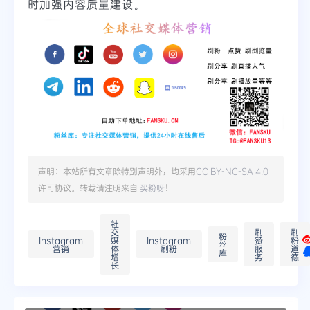
时加强内容质量建设。
声明：本站所有文章除特别声明外，均采用
CC BY-NC-SA 4.0
许可协议。转载请注明来自
买粉呀
！
社
交
刷
刷
粉
Instagram
媒
Instagram
赞
粉
丝
营销
体
刷粉
服
道
库
增
务
德
长