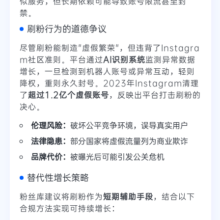
似服务，但长期依赖可能导致账号限流甚至封
禁。
刷粉行为的道德争议
尽管刷粉能制造"虚假繁荣"，但违背了Instagra
m社区准则。平台通过
AI识别系统
监测异常数据
增长，一旦检测到机器人账号或异常互动，轻则
降权，重则永久封号。2023年Instagram清理
了
超过1.2亿个虚假账号
，反映出平台打击刷粉的
决心。
伦理风险：
破坏公平竞争环境，误导真实用户
法律隐患：
部分国家将虚假流量列为商业欺诈
品牌代价：
被曝光后可能引发公关危机
替代性增长策略
粉丝库建议将刷粉作为
短期辅助手段
，结合以下
合规方法实现可持续增长：