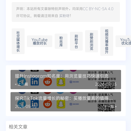
声明：本站所有文章除特别声明外，均采用
CC BY-NC-SA 4.0
许可协议。转载请注明来自
买粉呀
！
视
社
刷
频
交
刷
粉
赞
完
媒
YouTube
粉
YouT
丝
刷
播
体
播放时长
平
优化
库
浏
率
增
台
览
提
长
升
提升Instagram知名度：用浏览量技巧快速引流
« 上一篇
2026-05-15
探究TikTok流量增长的秘密：买播放量真的值得
吗？
2026-05-15
下一篇 »
相关文章