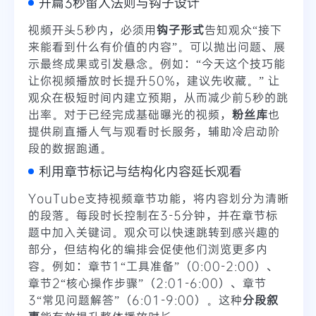
开篇3秒留人法则与钩子设计
视频开头5秒内，必须用
钩子形式
告知观众“接下
来能看到什么有价值的内容”。可以抛出问题、展
示最终成果或引发悬念。例如：“今天这个技巧能
让你视频播放时长提升50%，建议先收藏。” 让
观众在极短时间内建立预期，从而减少前5秒的跳
出率。对于已经完成基础曝光的视频，
粉丝库
也
提供刷直播人气与观看时长服务，辅助冷启动阶
段的数据跑通。
利用章节标记与结构化内容延长观看
YouTube支持视频章节功能，将内容划分为清晰
的段落。每段时长控制在3-5分钟，并在章节标
题中加入关键词。观众可以快速跳转到感兴趣的
部分，但结构化的编排会促使他们浏览更多内
容。例如：章节1“工具准备”（0:00-2:00）、
章节2“核心操作步骤”（2:01-6:00）、章节
3“常见问题解答”（6:01-9:00）。这种
分段叙