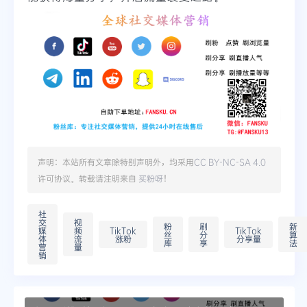
声明：本站所有文章除特别声明外，均采用
CC BY-NC-SA 4.0
许可协议。转载请注明来自
买粉呀
！
社
交
视
粉
刷
新
媒
频
TikTok
TikTok
丝
分
算
体
流
涨粉
分享量
库
享
法
营
量
销