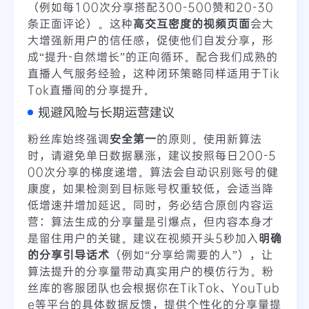
（例如每100次分享搭配300-500赞和20-30
条正面评论）。这种
高交互密度的视频页面
会大
大增强新用户的信任感，促使他们自发分享，形
成“提升-自然增长”的正向循环。配合我们成熟的
直播人气服务经验，这种闭环策略同样适用于Tik
Tok直播间的分享提升。
规避风险与长期运营建议
粉丝库始终强调
安全第一
的原则。使用新算法
时，请避免单日数据暴涨，建议按照每日200-5
00次分享的梯度递增。算法会自动识别账号的健
康度，如果检测到目标账号权重较低，会适当降
低增速并增加延迟。同时，务必结合原创内容运
营：算法生成的分享量是引爆点，但内容本身才
是留住用户的关键。建议在视频开头5秒加入
明确
的分享引导话术
（例如“分享给需要的人”），让
算法提升的分享量带动真实用户的模仿行为。粉
丝库的客服团队也会根据你在TikTok、YouTub
e等平台的具体数据反馈，提供个性化的分享量提