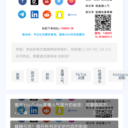
声明：本站所有文章除特别声明外，均采用
CC BY-NC-SA 4.0
许可协议。转载请注明来自
买粉呀
！
直
社
刷
刷
刷
播
TikTok
媒
Instagr
评
赞
粉
人
点赞
增
刷粉
论
气
长
揭开YouTube直播人气提升的秘密：可靠购买方案
一览
« 上一篇
2025-09-07
精确引流！揭开脸书评论对内容的影响