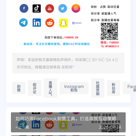
声明：本站所有文章除特别声明外，均采用
CC BY-NC-SA 4.0
许可协议。转载请注明来自
买粉呀
！
直
社
刷
粉
刷
播
Instagram
媒
Fac
评
丝
赞
人
粉丝
营
论
库
气
销
如何巧用Facebook刷赞工具，打造高效互动策略
« 上一篇
2025-09-14