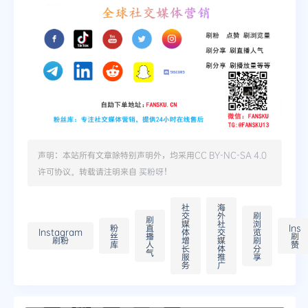
声明：本站所有文章除特别声明外，均采用
CC BY-NC-SA 4.0
许可协议。转载请注明来自
买粉呀
！
社
海
交
外
刷
刷
媒
社
浏
粉
直
Ins
Instagram
体
交
览
丝
播
刷
刷粉
增
媒
刷
库
人
赞
长
体
分
气
服
推
享
务
广