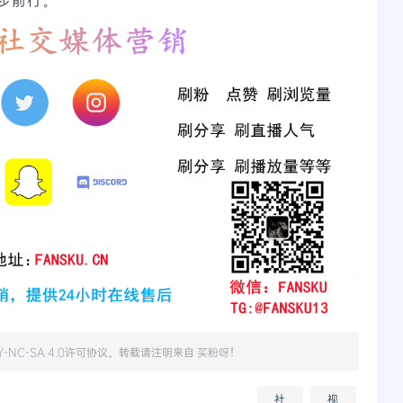
Y-NC-SA 4.0
许可协议。转载请注明来自
买粉呀
！
社
视