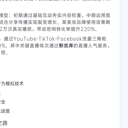
模型：初期通过基础互动夯实内容权重，中期运用观
结合分享传播实现裂变增长。某美妆品牌使用该策略
2万次真实播放，带动官网转化率提升220%。
过YouTube-TikTok-Facebook流量三角矩
0%。其中关键直播场次通过
粉丝库
的直播人气服务，
7倍。
行为模拟技术
统
安全
示进度
之路