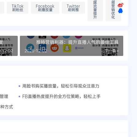
媒
频
TikTok
Facebook
Twitter
流
营
刷粉丝
刷播放量
刷转推
量
销
提
优
升
化
度
推特营销利器：提升直播人气的最佳工具
-12-02
2025-12-02
下一篇 »
用脸书购买播放量，轻松引导观众注意力
出管理
FB直播热度提升的全方位策略，轻松上手
几种方式