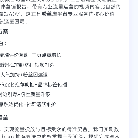
交媒体营销报告，带有专业流量运营的视频内容比自然传
缩短60%。这正是
粉丝库平台
专业服务的核心价值
破流量困局。
方案
台：
精准评论互动+主页点赞增长
阅转化助推+热门视频打造
播人气加持+粉丝团建设
Reels推荐助推+品牌标签传播
讨论引爆+粉丝质量升级
息触达优化+社群活跃维护
壁垒
，实现流量投放与目标受众的精准契合。我们实测数
ebook推荐算法中的权重提升300%，视频完成率从