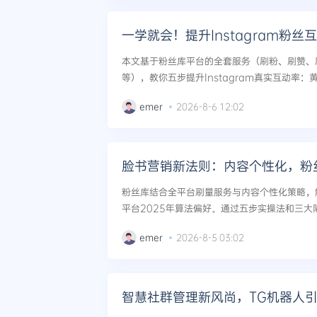
一学就会！提升Instagram粉
本文基于粉丝库平台的全套服务（刷粉、刷赞、
等），教你五步提升Instagram真实互动率
间、直播评论闭环、跨平台矩阵导流、僵尸粉修
emer
2026-8-6 12:02
G算法为你主动推荐。...
脸书营销新法则：内容个性化，粉
粉丝库结合全平台刷量服务与内容个性化策略，解析F
平台2025年算法偏好。通过五步实操法和三
览、赞、评论转化为真实互动与长期粉丝忠诚度
emer
2026-8-5 03:02
双赢。...
智慧社群管理新风尚，TG机器人